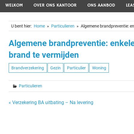
WELKOM
OVER ONS KANTOOR
ONS AANBOD
LEA
U bent hier:
Home
Particulieren
Algemene brandpreventie: e
Algemene brandpreventie: enkel
brand te vermijden
Brandverzekering
Gezin
Particulier
Woning
Particulieren
Bericht
« Verzekering BA uitbating – Na levering
navigatie