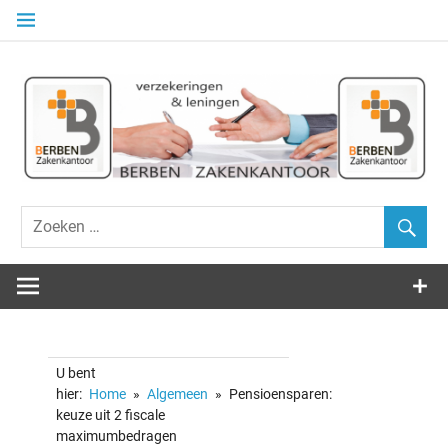
Naar
de
inhoud
springen
Alle Verzekeringen – Beleggingen – Kredieten
ZAKENKANT
BERBEN
U bent
hier:
Home
Algemeen
Pensioensparen:
keuze uit 2 fiscale
maximumbedragen