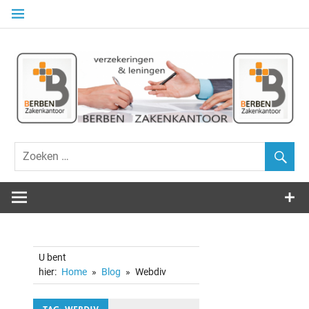
Naar
de
inhoud
springen
Alle Verzekeringen – Beleggingen – Kredieten
ZAKENKANT
BERBEN
U bent
hier:
Home
Blog
Webdiv