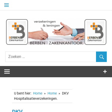
Naar
de
inhoud
springen
Alle Verzekeringen – Beleggingen – Kredieten
ZAKENKANT
BERBEN
U bent hier:
Home
Home
DKV
Hospitalisatieverzekeringen.
DKV