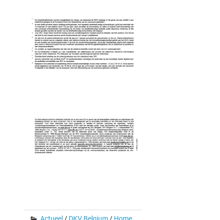
Actueel
/
DKV Belgium
/
Home