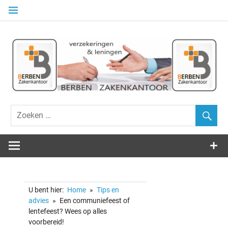
Naar
de
inhoud
springen
Alle Verzekeringen – Beleggingen – Kredieten
ZAKENKANT
BERBEN
U bent hier:
Home
Tips en
advies
Een communiefeest of
lentefeest? Wees op alles
voorbereid!